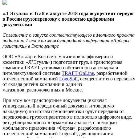
«Л`Этуаль» и Traft в августе 2018 года осуществят первую
в России грузоперевозку с полностью цифровыми
документами
Соглашение о запуске соответствующего пилотного проекта
подписано 7 июня на международной конференции «Лидеры
логистики» в Экспоцентре
ООО «Алькор и Ко» (сеть магазинов парфюмерии и
косметики «Л’Этуаль»
)
подготовит груз, а транспортная
компания TRAFT усилиями собственного автопарка и
интеллектуальной системы
TRAFT-OnLine
, разработанной
отечественной компанией
LogoSoft
, осуществит его перевозку
от склада ритейл-компании в один из
магазинов, расположенных в Москве.
При этом все транспортные документы (включая
универсальный передаточный документ и товарную
накладную) по итогам грузоперевозки будут переданы от
перевозчика грузоотправителю в полностью цифровом виде,
без дублирования их в бумажном аналоге, с помощью
мобильного приложения «Форма», разработанного
отечественной компанией Logosoft, для подписания